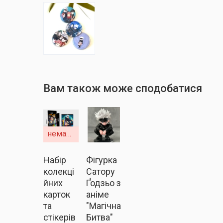
Вам також може сподобатися
немає в наявності
Набір
Фігурка
колекці
Сатору
йних
Ґодзьо з
карток
аніме
та
"Магічна
стікерів
Битва"