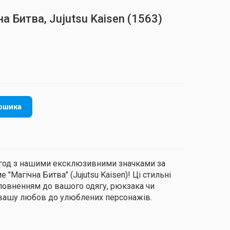
на Битва, Jujutsu Kaisen
(1563)
ошика
пригод з нашими ексклюзивними значками за
"Магічна Битва" (Jujutsu Kaisen)! Ці стильні
повненням до вашого одягу, рюкзака чи
 вашу любов до улюблених персонажів.