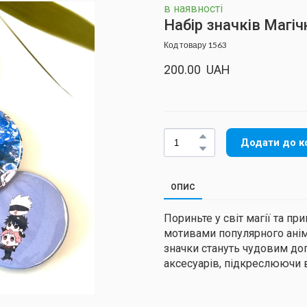
в наявності
Набір значків Магіч
Код товару 1563
200.00  UAH
Додати до к
ОПИС
Пориньте у світ магії та 
мотивами популярного аніме 
значки стануть чудовим до
аксесуарів, підкреслюючи