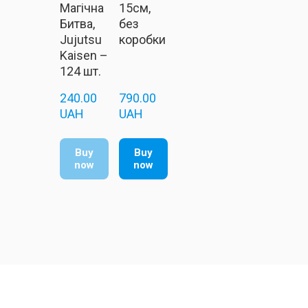
Магічна
15см,
Битва,
без
Jujutsu
коробки
Kaisen –
124 шт.
240.00  
790.00  
UAH
UAH
Buy
Buy
now
now