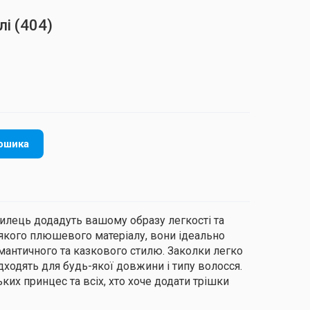
лі
(404)
ошика
рилець додадуть вашому образу легкості та
м'якого плюшевого матеріалу, вони ідеально
мантичного та казкового стилю. Заколки легко
ідходять для будь-якої довжини і типу волосся.
ких принцес та всіх, хто хоче додати трішки