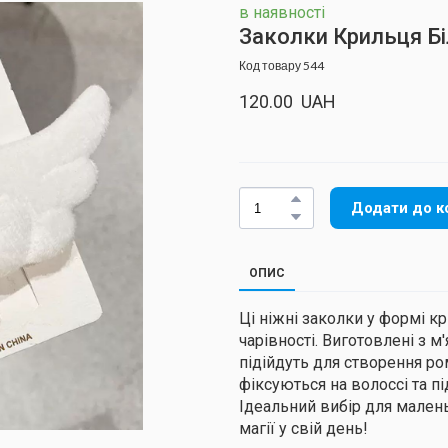
в наявності
Заколки Крильця Бі
Код товару 544
120.00  UAH
Додати до к
ОПИС
Ці ніжні заколки у формі к
чарівності. Виготовлені з 
підійдуть для створення ро
фіксуються на волоссі та п
Ідеальний вибір для малень
магії у свій день!