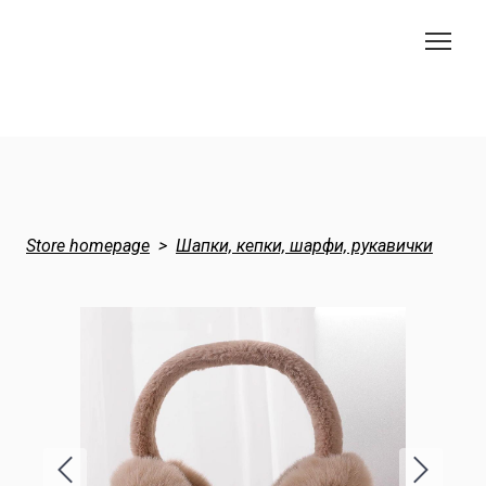
Store homepage
Шапки, кепки, шарфи, рукавички