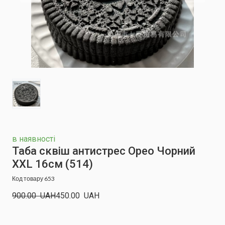
в наявності
Таба сквіш антистрес Орео Чорний
XXL 16см
(514)
Код товару 653
900.00  UAH
450.00  UAH