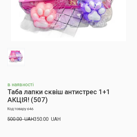
в наявності
Таба лапки сквіш антистрес 1+1
АКЦІЯ!
(507)
Код товару 646
500.00  UAH
350.00  UAH