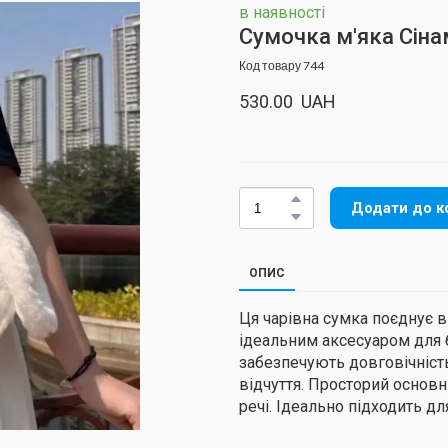
в наявності
Сумочка м'яка Сін
Код товару 744
530.00  UAH
Додати до к
ОПИС
Ця чарівна сумка поєднує в
ідеальним аксесуаром для б
забезпечують довговічність 
відчуття. Просторий основн
речі. Ідеально підходить дл