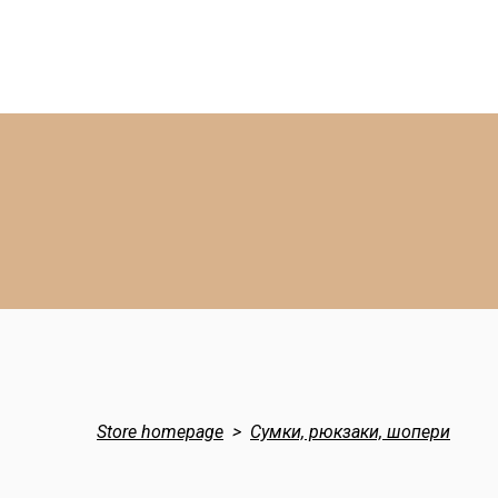
Store homepage
Сумки, рюкзаки, шопери