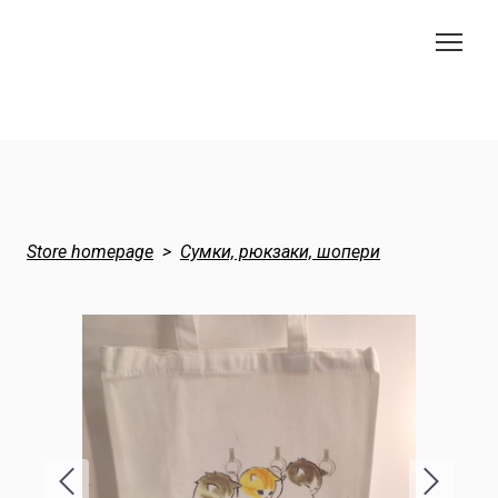
Store homepage
Сумки, рюкзаки, шопери