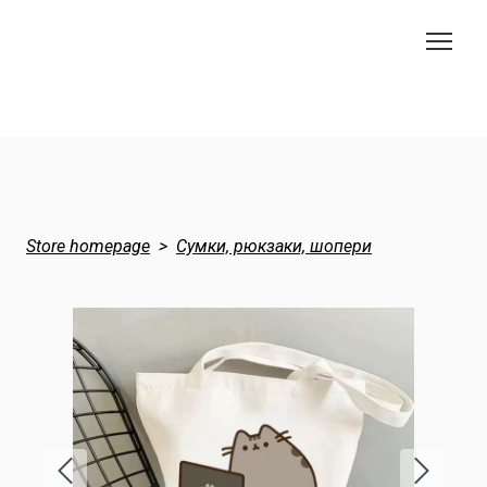
Store homepage
Сумки, рюкзаки, шопери