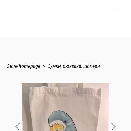
Store homepage
Сумки, рюкзаки, шопери