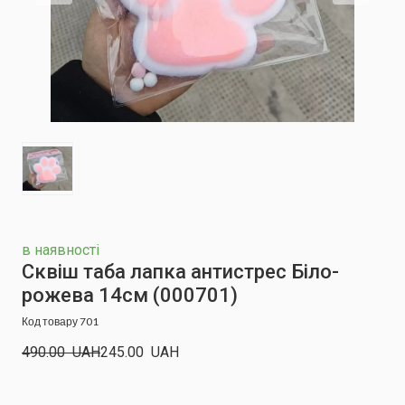
в наявності
Сквіш таба лапка антистрес Біло-
рожева 14см
(000701)
Код товару 701
490.00  UAH
245.00  UAH