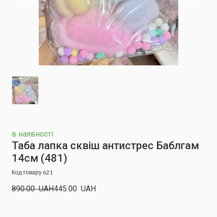
в наявності
Таба лапка сквіш антистрес Баблгам
14см
(481)
Код товару 621
890.00  UAH
445.00  UAH