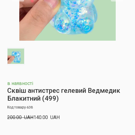
в наявності
Сквіш антистрес гелевий Ведмедик
Блакитний
(499)
Код товару 638
200.00  UAH
140.00  UAH