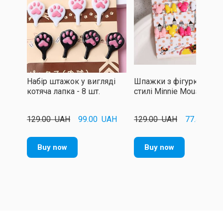
Набір штажок у вигляді
Шпажки з фігурками у
котяча лапка - 8 шт.
стилі Minnie Mouse, 10
129.00  UAH
99.00  UAH
129.00  UAH
77.40  UA
Buy now
Buy now