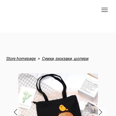
Store homepage
Сумки, рюкзаки, шопери