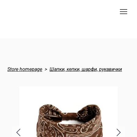
Store homepage
Шапки, кепки, шарфи, рукавички