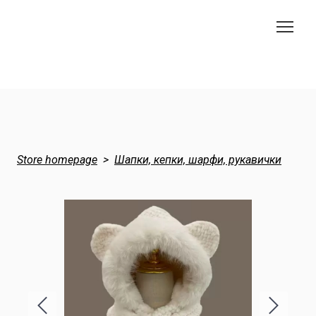
Store homepage
Шапки, кепки, шарфи, рукавички