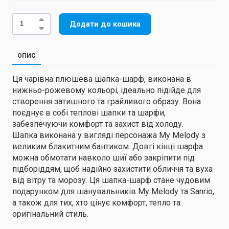
Додати до кошика
ОПИС
Ця чарівна плюшева шапка-шарф, виконана в
нижньо-рожевому кольорі, ідеально підійде для
створення затишного та грайливого образу. Вона
поєднує в собі теплові шапки та шарфи,
забезпечуючи комфорт та захист від холоду.
Шапка виконана у вигляді персонажа My Melody з
великим блакитним бантиком. Довгі кінці шарфа
можна обмотати навколо шиї або закріпити під
підборіддям, щоб надійно захистити обличчя та вуха
від вітру та морозу. Ця шапка-шарф стане чудовим
подарунком для шанувальників My Melody та Sanrio,
а також для тих, хто цінує комфорт, тепло та
оригінальний стиль.