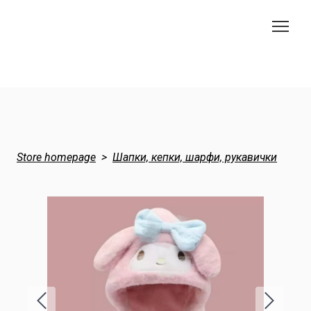
Store homepage
Шапки, кепки, шарфи, рукавички