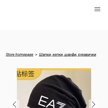
Store homepage
Шапки, кепки, шарфи, рукавички