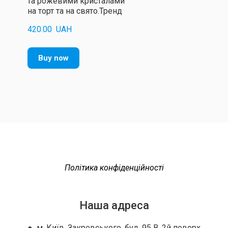
та рожевими кристалами
на торт та на свято.Тренд
420.00  UAH
Buy now
Політика конфіденційності
Наша адреса
● м. Київ, Закревського, буд. 95 В, 2й поверх