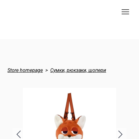
Store homepage
Сумки, рюкзаки, шопери