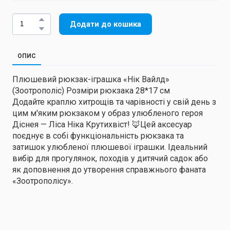
Додати до кошика
ОПИС
Плюшевий рюкзак-іграшка «Нік Вайлд»
(Зоотрополіс) Розміри рюкзака 28*17 см
Додайте краплю хитрощів та чарівності у свій день з
цим м'яким рюкзаком у образ улюбленого героя
Діснея — Ліса Ніка Крутихвіст! 🦊Цей аксесуар
поєднує в собі функціональність рюкзака та
затишок улюбленої плюшевої іграшки. Ідеальний
вибір для прогулянок, походів у дитячий садок або
як доповнення до утворення справжнього фаната
«Зоотрополісу».