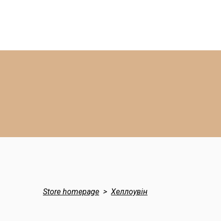
Store homepage
Хеллоувін