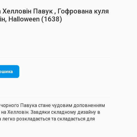
 Хелловін Павук , Гофрована куля
н, Halloween
(1638)
ошика
і чорного Павука стане чудовим доповненням
на Хелловін. Завдяки складному дизайну в
са легко розкладається та складається для