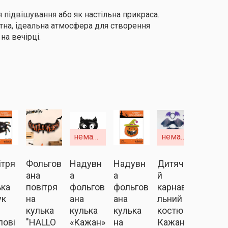
 підвішування або як настільна прикраса.
тна, ідеальна атмосфера для створення
на вечірці.
немає в наявності
немає в наявності
ітря
Фольгов
Надувн
Надувн
Дитячи
ана
а
а
й
ька
повітря
фольгов
фольгов
карнава
ук
на
ана
ана
льний
кулька
кулька
кулька
костюм
лові
"HALLO
«Кажан»
на
Кажана