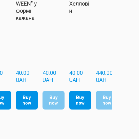
WEEN" у
Хеллові
формі
н
кажана
  
40.00  
40.00  
40.00  
440.00  
UAH
UAH
UAH
UAH
uy
Buy
Buy
Buy
Buy
ow
now
now
now
now