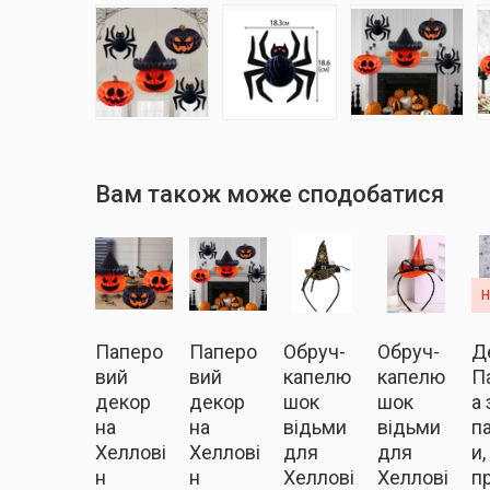
Вам також може сподобатися
Паперо
Паперо
Обруч-
Обруч-
Д
вий
вий
капелю
капелю
П
декор
декор
шок
шок
а 
на
на
відьми
відьми
п
Хеллові
Хеллові
для
для
и,
н
н
Хеллові
Хеллові
п