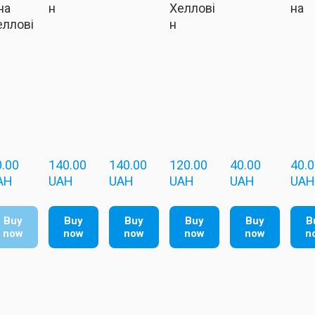
на
н
Хеллові
на
еллові
н
.00  
140.00  
140.00  
120.00  
40.00  
40.00
AH
UAH
UAH
UAH
UAH
UAH
Buy
Buy
Buy
Buy
Buy
B
now
now
now
now
now
n