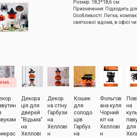
Розмір: 18,3*18,6 см
Призначення: Підходить для
Особливості: Легка, компак
святкової вдома, в офісі чи 
немає в наявності
екор
Декора
Декор
Кошик
Фольгов
Пов
авутин
ція для
на стіну
для
ана куля
на
з
дверей
Гарбузи
солодо
Чорний
кул
авукам
"Відьма"
на
щів
кіт на
пав
на
Хеллові
Гарбуз
Хеллові
для
рикрас
Хеллові
н
на
н
Хел