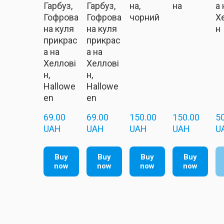
Гарбуз,
Гарбуз,
на,
на
а 
Гофрова
Гофрова
чорний
Х
на куля
на куля
н
прикрас
прикрас
а на
а на
Хеллові
Хеллові
н,
н,
Hallowe
Hallowe
en
en
69.00  
69.00  
150.00  
150.00  
50
UAH
UAH
UAH
UAH
U
Buy
Buy
Buy
Buy
now
now
now
now