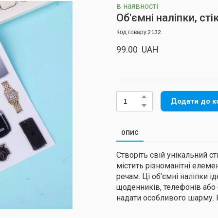
в наявності
Об'ємні наліпки, сті
Код товару 2132
99.00  UAH
Додати до к
ОПИС
Створіть свій унікальний с
містить різноманітні елеме
речам. Ці об'ємні наліпки і
щоденників, телефонів або 
надати особливого шарму. 