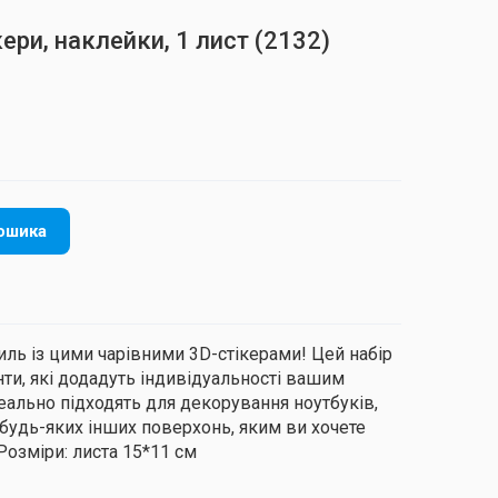
кери, наклейки, 1 лист
(2132)
ошика
тиль із цими чарівними 3D-стікерами! Цей набір
нти, які додадуть індивідуальності вашим
деально підходять для декорування ноутбуків,
будь-яких інших поверхонь, яким ви хочете
Розміри: листа 15*11 см