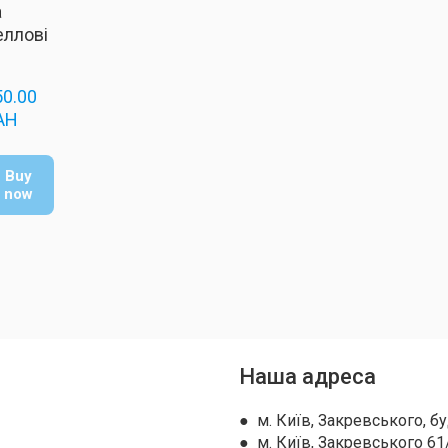
а
еллові
0.00  
AH
Buy
now
Наша адреса
● м. Київ, Закревського, бу
● м. Київ, Закревського 61