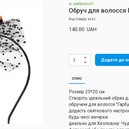
в наявності
Обруч для волосся 
Код товару 1615
140.00  UAH
Додати до к
ОПИС
Розмір 25*20 см
Створіть ідеальний образ д
обручем для волосся "Гарб
додасть святкового настро
будь-якої вечірки.
деально для Хелловіну: Чуд