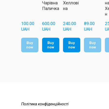
Чарівна
Хеллові
н
Паличка
на
Х
н
100.00  
600.00  
240.00  
89.00  
25
UAH
UAH
UAH
UAH
U
Buy
Buy
Buy
Buy
now
now
now
now
Політика конфіденційності