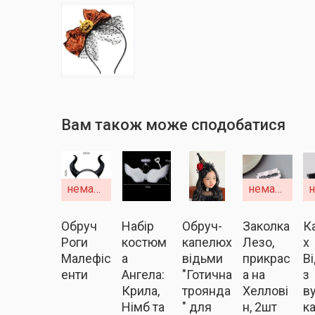
Вам також може сподобатися
немає в наявності
немає в наявності
Обруч
Набір
Обруч-
Заколка
К
Роги
костюм
капелюх
Лезо,
х
Малефіс
а
відьми
прикрас
В
енти
Ангела:
"Готична
а на
з
Крила,
троянда
Хеллові
в
Німб та
" для
н, 2шт
к