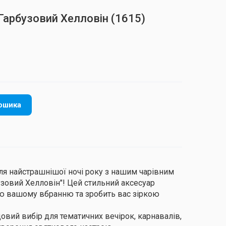
Гарбузовий Хелловін
(1615)
ошика
ля найстрашнішої ночі року з нашим чарівним
узовий Хелловін"! Цей стильний аксесуар
ю вашому вбранню та зробить вас зіркою
овий вибір для тематичних вечірок, карнавалів,