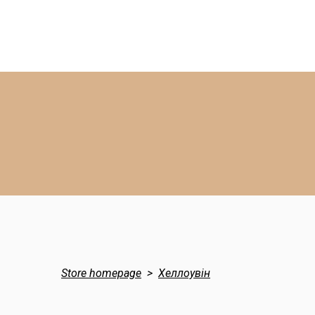
Store homepage
Хеллоувін