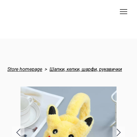
Store homepage
Шапки, кепки, шарфи, рукавички