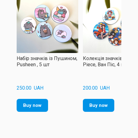
Набір значків із Пушином,
Колекція значків One
Pusheen , 5 шт
Piece, Ван Піс, 4 шт
250.00  UAH
200.00  UAH
Buy now
Buy now