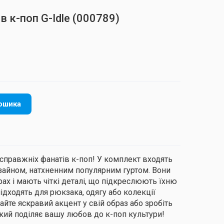
в к-поп G-Idle
(000789)
ошика
 справжніх фанатів к-поп! У комплект входять
изайном, натхненним популярним гуртом. Вони
ах і мають чіткі деталі, що підкреслюють їхню
ідходять для рюкзака, одягу або колекції
айте яскравий акцент у свій образ або зробіть
кий поділяє вашу любов до к-поп культури!