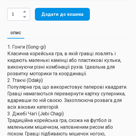
Додати до кошика
ОПИС
1. Гонги (Gong-gi)
Класична корейська гра, в якій гравці ловлять і
кидають маленькі камінці або пластикові кульки,
виконуючи різні комбінації рухів. Ідеальна для
розвитку моторики та координації.
2. Ттакчі (Ddakji)
Популярна гра, що використовує паперові квадрати.
Гравці намагаються перевернути картку суперника,
вдаривши по ній своєю. Захоплююча розвага для
всіх вікових категорій.
3. Джебі Чагі (Jebi Chagi)
Традиційна корейська гра, схожа на футбол із
маленьким мішечком, наповненим рисом або
піском. Гравці підбивають мішечок ногою,