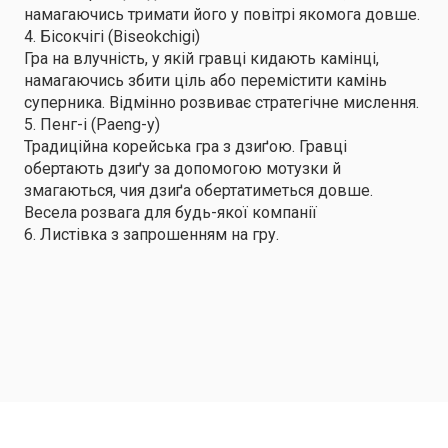
намагаючись тримати його у повітрі якомога довше.
4. Бісокчігі (Biseokchigi)
Гра на влучність, у якій гравці кидають камінці,
намагаючись збити ціль або перемістити камінь
суперника. Відмінно розвиває стратегічне мислення.
5. Пенг-і (Paeng-y)
Традиційна корейська гра з дзиґою. Гравці
обертають дзиґу за допомогою мотузки й
змагаються, чия дзиґа обертатиметься довше.
Весела розвага для будь-якої компанії
6. Листівка з запрошенням на гру.