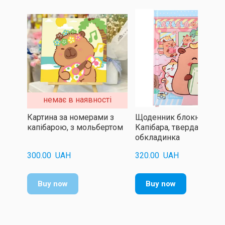
немає в наявності
Картина за номерами з
Щоденник блокнот
капібарою, з мольбертом
Капібара, тверда
обкладинка
300.00  UAH
320.00  UAH
Buy now
Buy now