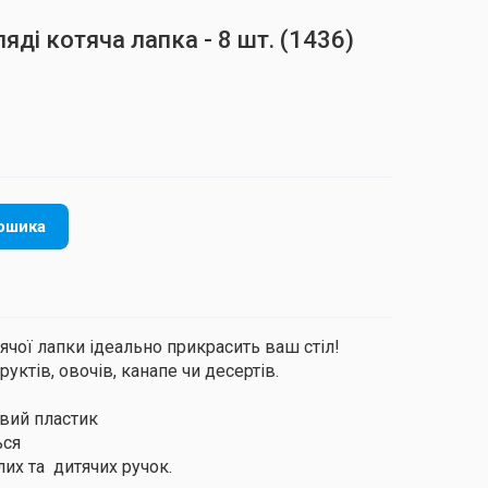
яді котяча лапка - 8 шт.
(1436)
ошика
ячої лапки ідеально прикрасить ваш стіл!
руктів, овочів, канапе чи десертів.
овий пластик
ься
лих та дитячих ручок.