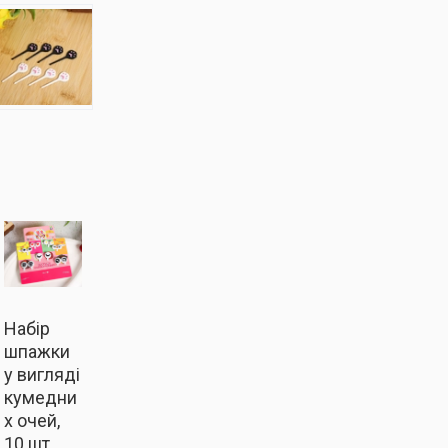
Набір
шпажки
у вигляді
кумедни
х очей,
10 шт