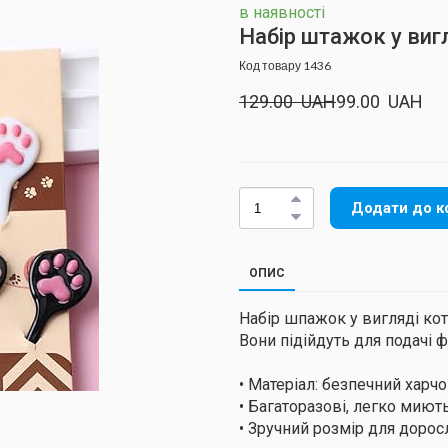
в наявності
Набір штажок у вигл
Код товару 1436
129.00  UAH
99.00  UAH
Додати до к
ОПИС
Набір шпажок у вигляді кот
Вони підійдуть для подачі ф
• Матеріал: безпечний харч
• Багаторазові, легко миют
• Зручний розмір для дорос