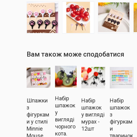
Вам також може сподобатися
Набір
Шпажки
Набір
Набір
шпажок
з
шпажок
шпажок
у
фігуркам
у вигляді
з
вигляді
и у стилі
мурах -
фігуркам
чорного
Minnie
12шт
и
кота.
Mouse,
тваринок