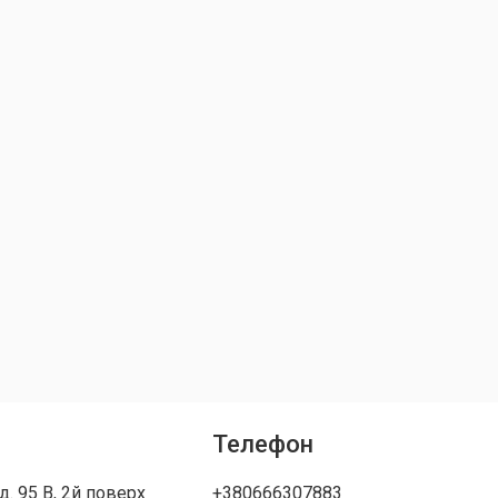
Телефон
д. 95 В, 2й поверх
+380666307883