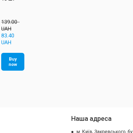
139.00  
UAH
83.40  
UAH
Buy
now
Наша адреса
● м. Київ, Закревського, бу