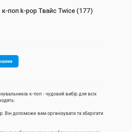
 к-поп k-pop Твайс Twice
(177)
ошика
увальників к-поп - чудовий вибір для всіх
ходять:
р. Він допоможе вам організувати та зберігати