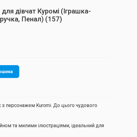
для дівчат Куромі (Іграшка-
ручка, Пенал)
(157)
ошика
к з персонажем Kuromi. До цього чудового
ном та милими ілюстраціями, ідеальний для