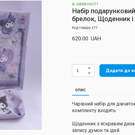
в наявності
Набір подарунковий 
брелок, Щоденник і 
Код товару 177
620.00  UAH
Додати до к
ОПИС
Чарівний набір для дівчато
комплекту входять:
Щоденник з яскравим дизай
запису думок та ідей.