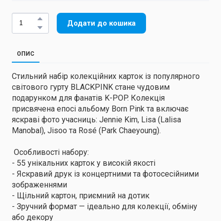
Додати до кошика
ОПИС
Стильний набір колекційних карток із популярного
світового гурту BLACKPINK стане чудовим
подарунком для фанатів K-POP. Колекція
присвячена епосі альбому Born Pink та включає
яскраві фото учасниць: Jennie Kim, Lisa (Lalisa
Manobal), Jisoo та Rosé (Park Chaeyoung).
Особливості набору:
- 55 унікальних карток у високій якості
- Яскравий друк із концертними та фотосесійними
зображеннями
- Щільний картон, приємний на дотик
- Зручний формат — ідеально для колекції, обміну
або декору