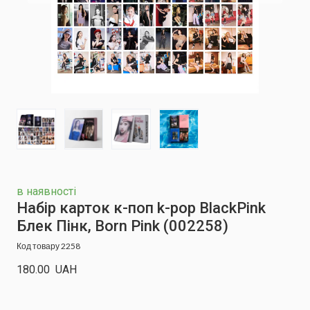
в наявності
Набір карток к-поп k-pop BlackPink
Блек Пінк, Born Pink
(002258)
Код товару 2258
180.00  UAH