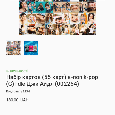
в наявності
Набір карток (55 карт) к-поп k-pop
(G)I-dle Джи Айдл
(002254)
Код товару 2254
180.00  UAH