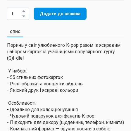
Додати до кошика
ОПИС
Поринь у світ улюбленого K-pop разом із яскравим
набором карток із учасницями популярного гурту
(G)I-dle!
У наборі:
- 55 стильних фотокарток
- Різні образи та концепти айдолів
- Якісний друк і яскраві кольори
Особливості:
- Ідеально для колекціонування
- Чудовий подарунок для фанатів K-pop
- Підходить для декору (щоденник, телефон, кімната)
- Компактний формат — зручно носити з собою