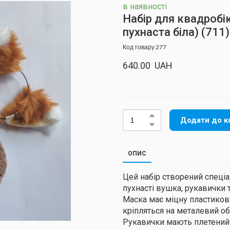
в наявності
Набір для квадробі
пухнаста біла)
(711)
Код товару 277
640.00  UAH
Додати до к
ОПИС
Цей набір створений спеціа
пухнасті вушка, рукавички та
Маска має міцну пластиков
кріпляться на металевий обр
Рукавички мають плетений ш