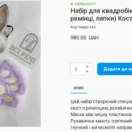
в наявності
Набір для квадробік
ремінці, лапки) Ко
Код товару 410
980.00  UAH
Додати до к
ОПИС
Цей набір створений спеціа
хвіст з ремінцем, рукавички 
Маска має міцну пластиков
Рукавички мають плетений ш
гнучкий і ви можете направ