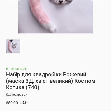
в наявності
Набір для квадробіки Рожевий
(маска 3Д, хвіст великий) Костюм
Котика
(740)
Код товару 307
680.00  UAH