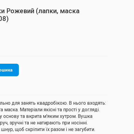
ки Рожевий (лапки, маска
08)
ошика
льно для занять квадробікою. В нього входять:
 маска. Матеріали якісні та прості у догляді.
у основу та вкрита м'яким хутром. Вушка
уч, зручні та не натирають при носінні.
нур, щоб скріпити їх разом і не загубити.