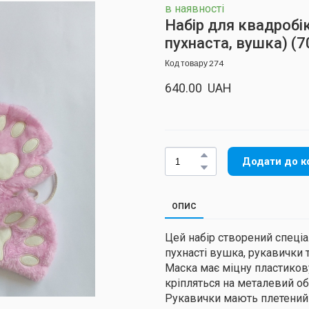
в наявності
Набір для квадробі
пухнаста, вушка)
(7
Код товару 274
640.00  UAH
Додати до к
ОПИС
Цей набір створений спеціа
пухнасті вушка, рукавички та
Маска має міцну пластиков
кріпляться на металевий обр
Рукавички мають плетений ш