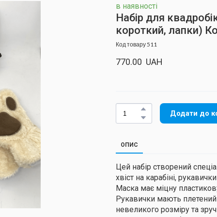
в наявності
Набір для квадробі
короткий, лапки) 
Код товару 511
770.00  UAH
Додати до к
ОПИС
Цей набір створений спеціа
хвіст на карабіні, рукавички
Маска має міцну пластиков
Рукавички мають плетений ш
невеликого розміру та зруч