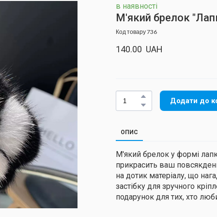
в наявності
М'який брелок "Лап
Код товару 736
140.00  UAH
Додати до к
ОПИС
М'який брелок у формі лапк
прикрасить ваш повсякденн
на дотик матеріалу, що наг
застібку для зручного кріп
подарунок для тих, хто люби