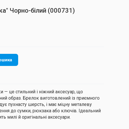
ка" Чорно-білий
(000731)
ошика
и — це стильний і ніжний аксесуар, що
ий образ. Брелок виготовлений із приємного
адує пухнасту шерсть, і має міцну металеву
лення до сумки, рюкзака або ключів. Ідеальний
ть милі й оригінальні аксесуари.