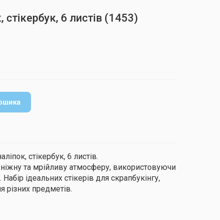
 стікербук, 6 листів
(1453)
ошика
ліпок, стікербук, 6 листів.
є ніжну та мрійливу атмосферу, використовуючи
 Набір ідеальних стікерів для скрапбукінгу,
я різних предметів.