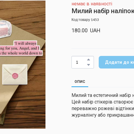
немає в наявності
Милий набір наліпок,
Код товару 1453
180.00  UAH
Додати до к
ОПИС
Милий та естетичний набір на
Цей набір стікерів створю
переважно рожеві відтінки.
журналінгу або прикрашанн