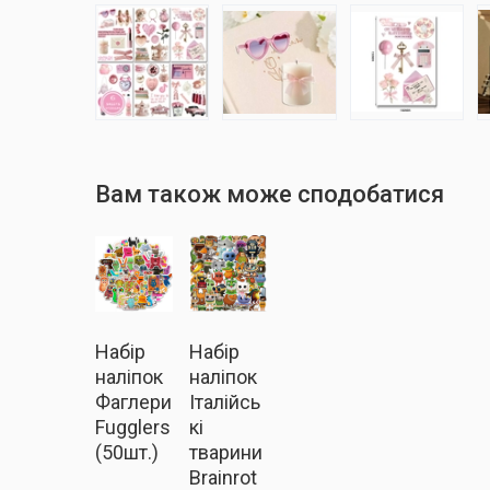
Вам також може сподобатися
Набір
Набір
наліпок
наліпок
Фаглери
Італійсь
Fugglers
кі
(50шт.)
тварини
Brainrot