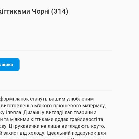
кігтиками Чорні
(314)
ошика
 у формі лапок стануть вашим улюбленим
виготовлені з м'якого плюшевого матеріалу,
у і тепла. Дизайн у вигляді лап тварини з
 та м'якими кігтиками додає грайливості та
азу. Ці рукавички не лише виглядають круто,
 захист від холоду. Ідеальний подарунок для