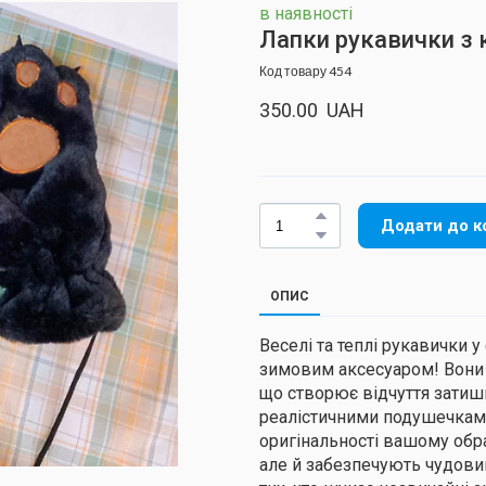
в наявності
Лапки рукавички з 
Код товару 454
350.00  UAH
Додати до к
ОПИС
Веселі та теплі рукавички
зимовим аксесуаром! Вони 
що створює відчуття затишк
реалістичними подушечками
оригінальності вашому обр
але й забезпечують чудовий