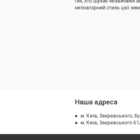
тих, хто шукає незвичайні а
неповторний стиль цієї зи
Наша адреса
● м. Київ, Закревського, бу
● м. Київ, Закревського 61