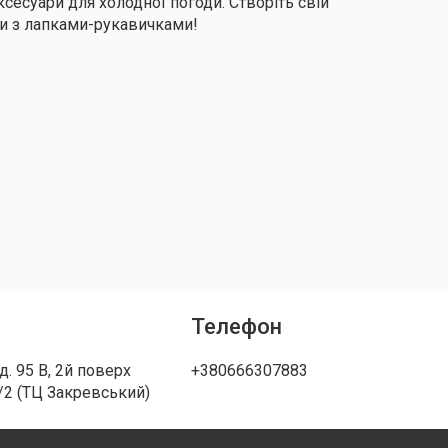
ксесуари для холодної погоди. Створіть свій
ми з лапками-рукавичками!
Телефон
д. 95 В, 2й поверх
+380666307883
/2 (ТЦ Закревський)