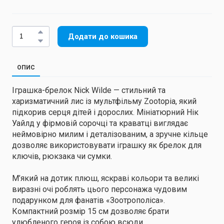
Додати до кошика
ОПИС
Іграшка-брелок Nick Wilde — стильний та
харизматичний лис із мультфільму Zootopia, який
підкорив серця дітей і дорослих. Мініатюрний Нік
Уайлд у фірмовій сорочці та краватці виглядає
неймовірно милим і деталізованим, а зручне кільце
дозволяє використовувати іграшку як брелок для
ключів, рюкзака чи сумки.
М’який на дотик плюш, яскраві кольори та великі
виразні очі роблять цього персонажа чудовим
подарунком для фанатів «Зоотрополіса».
Компактний розмір 15 см дозволяє брати
улюбленого героя із собою всюди.