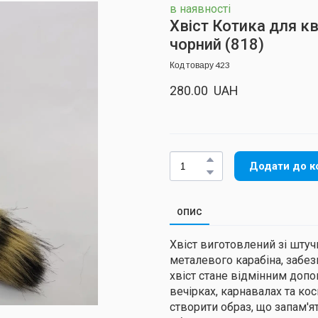
в наявності
Хвіст Котика для кв
чорний
(818)
Код товару 423
280.00  UAH
Додати до к
ОПИС
Хвіст виготовлений зі штуч
металевого карабіна, забез
хвіст стане відмінним доп
вечірках, карнавалах та ко
створити образ, що запам'я