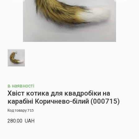
в наявності
Хвіст котика для квадробіки на
карабіні Коричнево-білий
(000715)
Код товару 715
280.00  UAH