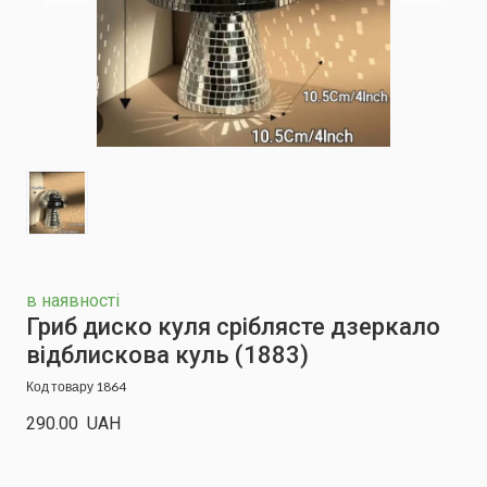
в наявності
Гриб диско куля сріблясте дзеркало
відблискова куль
(1883)
Код товару 1864
290.00  UAH