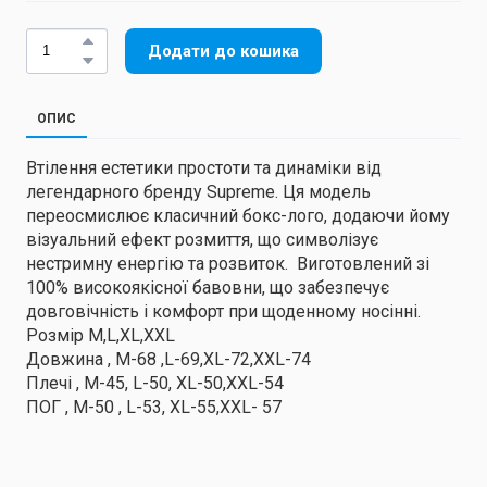
Додати до кошика
ОПИС
Втілення естетики простоти та динаміки від
легендарного бренду Supreme. Ця модель
переосмислює класичний бокс-лого, додаючи йому
візуальний ефект розмиття, що символізує
нестримну енергію та розвиток. Виготовлений зі
100% високоякісної бавовни, що забезпечує
довговічність і комфорт при щоденному носінні.
Розмір M,L,XL,XXL
Довжина , M-68 ,L-69,XL-72,XXL-74
Плечі , M-45, L-50, XL-50,XXL-54
ПОГ , M-50 , L-53, XL-55,XXL- 57