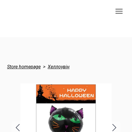
Store homepage
Хеллоувін