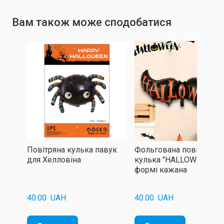
Вам також може сподобатися
Повітряна кулька павук
Фольгована повітряна
для Хелловіна
кулька "HALLOWEEN" у
формі кажана
40.00  UAH
40.00  UAH