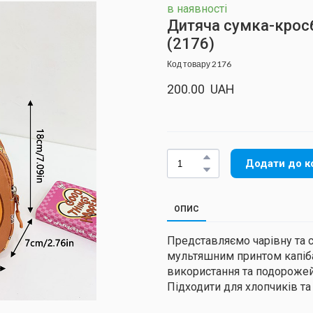
в наявності
Дитяча сумка-кросб
(2176)
Код товару 2176
200.00  UAH
Додати до к
ОПИС
Представляємо чарівну та 
мультяшним принтом капібар
використання та подорожей
Підходити для хлопчиків та