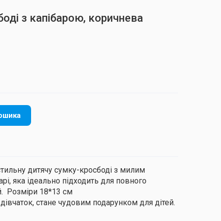
оді з капібарою, коричнева
ошика
стильну дитячу сумку-кросбоді з милим
і, яка ідеально підходить для повного
. Розміри 18*13 см
 дівчаток, стане чудовим подарунком для дітей.