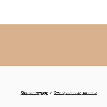
Store homepage
Сумки, рюкзаки, шопери