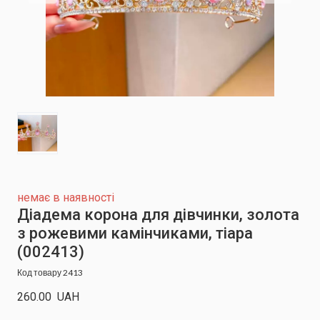
немає в наявності
Діадема корона для дівчинки, золота
з рожевими камінчиками, тіара
(002413)
Код товару 2413
260.00  UAH