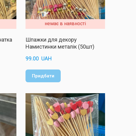
немає в наявності
чатка
Шпажки для декору
Намистинки металік (50шт)
99.00  UAH
Придбати