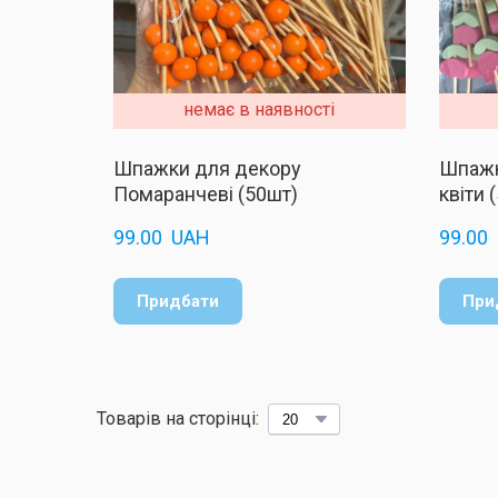
немає в наявності
Шпажки для декору
Шпажк
Помаранчеві (50шт)
квіти 
99.00  UAH
99.00 
Придбати
При
Товарів на сторінці: