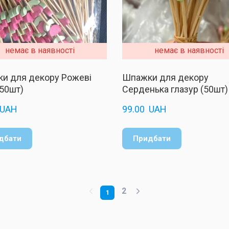
немає в наявності
немає в наявності
и для декору Рожеві
Шпажки для декору
(50шт)
Серденька глазур (50шт)
 UAH
99.00  UAH
дбати
Придбати
2
1