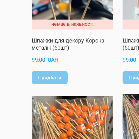
немає в наявності
Шпажки для декору Корона
Шпажк
металік (50шт)
(50шт
99.00  UAH
99.00 
Придбати
При