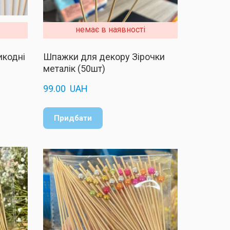
немає в наявності
икодні
Шпажки для декору Зірочки
металік (50шт)
99.00  UAH
Придбати