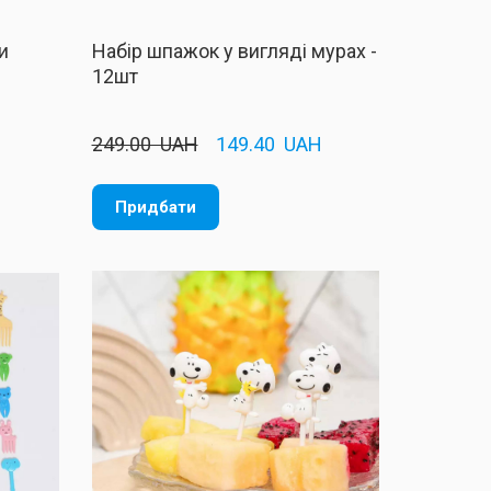
и
Набір шпажок у вигляді мурах -
12шт
H
249.00  UAH
149.40  UAH
Придбати