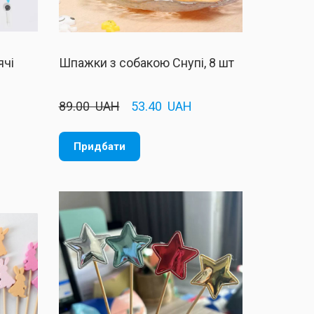
ячі
Шпажки з собакою Снупі, 8 шт
H
89.00  UAH
53.40  UAH
Придбати