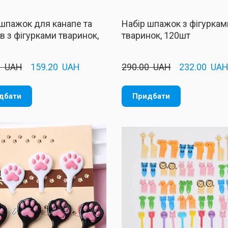
 шпажок для канапе та
Набір шпажок з фігуркам
в з фігурками тваринок,
тваринок, 120шт
  UAH
159.20  UAH
290.00  UAH
232.00  UA
дбати
Придбати