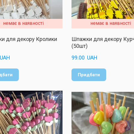
немає в наявності
немає в наявності
и для декору Кролики
Шпажки для декору Кур
)
(50шт)
 UAH
99.00  UAH
дбати
Придбати