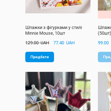
Шпажки з фігурками у стилі
Шпажк
Minnie Mouse, 10шт
(50шт
129.00  UAH
77.40  UAH
99.00 
Придбати
При