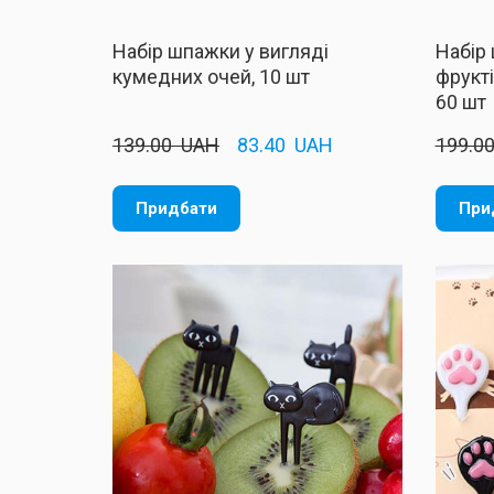
Набір шпажки у вигляді
Набір
кумедних очей, 10 шт
фрукті
60 шт
139.00  UAH
83.40  UAH
199.00
Придбати
При