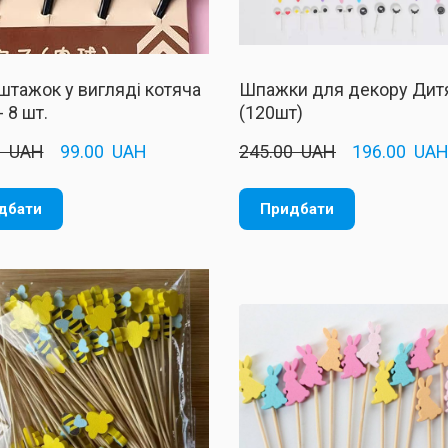
штажок у вигляді котяча
Шпажки для декору Дит
- 8 шт.
(120шт)
  UAH
99.00  UAH
245.00  UAH
196.00  UA
дбати
Придбати